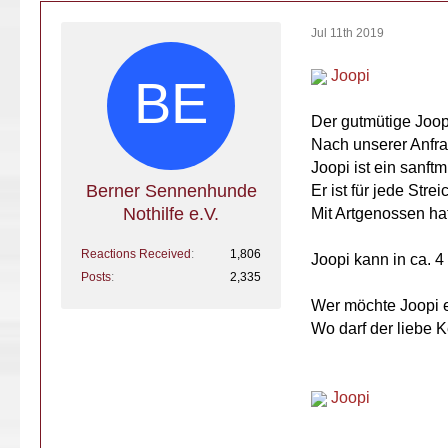
Jul 11th 2019
Joopi
Der gutmütige Joopi
Nach unserer Anfr
Joopi ist ein sanft
Berner Sennenhunde
Er ist für jede Stre
Nothilfe e.V.
Mit Artgenossen hat
Reactions Received
1,806
Joopi kann in ca.
Posts
2,335
Wer möchte Joopi e
Wo darf der liebe K
Joopi